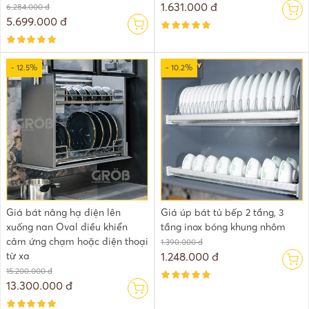
1.631.000 đ
6.284.000 đ
5.699.000 đ
- 12.5%
- 10.2%
Giá bát nâng hạ điện lên
Giá úp bát tủ bếp 2 tầng, 3
xuống nan Oval điều khiển
tầng inox bóng khung nhôm
cảm ứng chạm hoặc điện thoại
1.390.000 đ
từ xa
1.248.000 đ
15.200.000 đ
13.300.000 đ