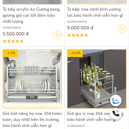
Tủ bếp acrylic An Cường bóng
Tủ bếp inox cánh kính cường
gương giá cực tốt đảm bảo
lực bảo hành vĩnh viễn han gỉ
chất lượng
12.000.000 đ
9.000.000 đ
7.000.000 đ
5.500.000 đ
- 9.3%
- 23.4%
Giá bát nâng hạ inox 304 hoàn
Giá gia vị inox 304 nan vuông
toàn, duy nhất trên thị trường,
bảo hành vĩnh viễn han gỉ
bảo hành vĩnh viễn han gỉ
2.128.000 đ