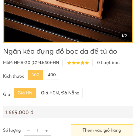
1
/
2
Ngăn kéo đựng đồ bọc da để tủ áo
MSP:
HMB-30 (C1M.B30)-HN
0
Lượt bán
300
400
Kích thước
Giá HN
Giá HCM, Đà Nẵng
Giá
1.669.000 đ
Số lượng
Thêm vào giỏ hàng