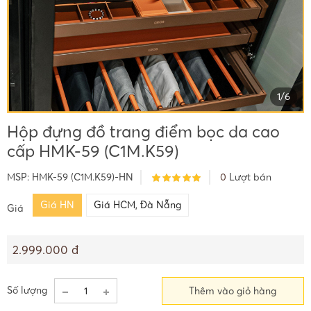
1
/
6
Hộp đựng đồ trang điểm bọc da cao
cấp HMK-59 (C1M.K59)
MSP:
HMK-59 (C1M.K59)-HN
0
Lượt bán
Giá HN
Giá HCM, Đà Nẵng
Giá
2.999.000 đ
Số lượng
Thêm vào giỏ hàng