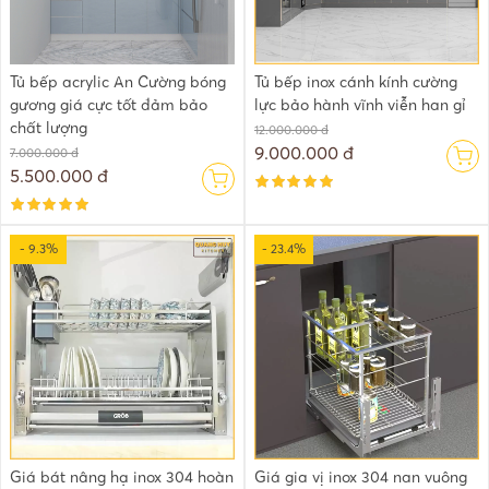
Tủ bếp acrylic An Cường bóng
Tủ bếp inox cánh kính cường
gương giá cực tốt đảm bảo
lực bảo hành vĩnh viễn han gỉ
chất lượng
12.000.000 đ
9.000.000 đ
7.000.000 đ
5.500.000 đ
- 9.3%
- 23.4%
Giá bát nâng hạ inox 304 hoàn
Giá gia vị inox 304 nan vuông