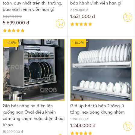
toàn, duy nhất trên thị trường,
bảo hành vĩnh viễn han gỉ
bảo hành vĩnh viễn han gỉ
2.128.000 đ
1.631.000 đ
6.284.000 đ
5.699.000 đ
- 12.5%
- 10.2%
Giá bát nâng hạ điện lên
Giá úp bát tủ bếp 2 tầng, 3
xuống nan Oval điều khiển
tầng inox bóng khung nhôm
cảm ứng chạm hoặc điện thoại
1.390.000 đ
từ xa
1.248.000 đ
15.200.000 đ