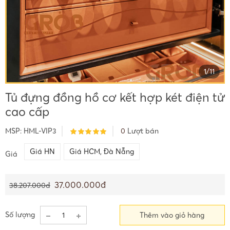
1
/
11
Tủ đựng đồng hồ cơ kết hợp két điện tử
cao cấp
MSP:
HML-VIP3
0
Lượt bán
Giá HN
Giá HCM, Đà Nẵng
Giá
37.000.000đ
38.207.000đ
Số lượng
Thêm vào giỏ hàng