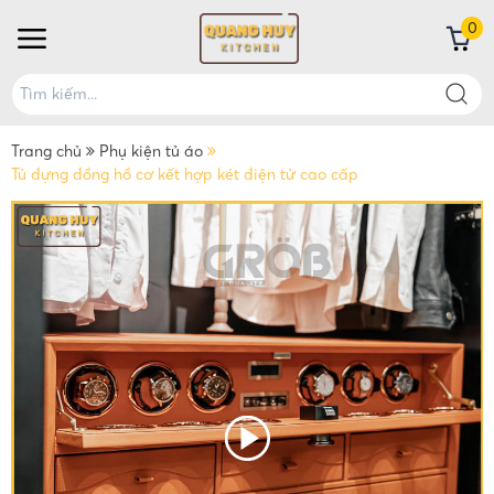
0
Trang chủ
Phụ kiện tủ áo
Tủ đựng đồng hồ cơ kết hợp két điện tử cao cấp