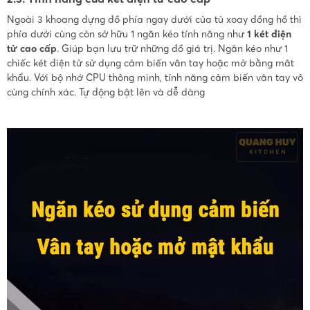
Ngoài 3 khoang đựng đồ phía ngay dưới của tủ xoay đồng hồ thì
phía dưới cùng còn sở hữu 1 ngăn kéo tính năng như
1 két điện
tử cao cấp
. Giúp bạn lưu trữ những đồ giá trị. Ngăn kéo như 1
chiếc két điện tử sử dụng cảm biến vân tay hoặc mở bằng mât
khẩu. Với bộ nhớ CPU thông minh, tính năng cảm biến vân tay vô
cùng chính xác. Tự động bật lên và dễ dàng