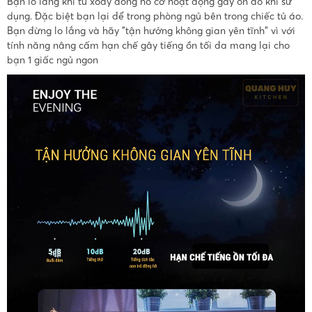
Bạn lo lắng khi tủ xoay đồng hồ cơ hoạt động gây ồn ào khi sử
dụng. Đặc biệt bạn lại để trong phòng ngủ bên trong chiếc tủ áo.
Bạn đừng lo lắng và hãy "tận hưởng không gian yên tĩnh" vì với
tính năng nâng cấm hạn chế gây tiếng ồn tối đa mang lại cho
bạn 1 giấc ngủ ngon