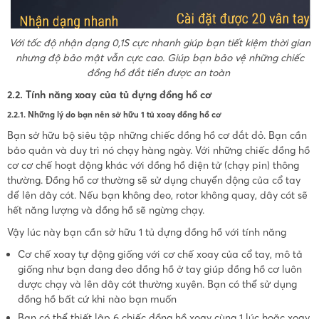
Với tốc độ nhận dạng 0,1S cực nhanh giúp bạn tiết kiệm thời gian
nhưng độ bảo mật vẫn cực cao. Giúp bạn bảo vệ những chiếc
đồng hồ đắt tiền được an toàn
2.2. Tính năng xoay của tủ đựng đồng hồ cơ
2.2.1. Những lý do bạn nên sở hữu 1 tủ xoay đồng hồ cơ
Bạn sở hữu bộ siêu tập những chiếc đồng hồ cơ đắt đỏ. Bạn cần
bảo quản và duy trì nó chạy hàng ngày. Với những chiếc đồng hồ
cơ cơ chế hoạt động khác với đồng hồ điện tử (chạy pin) thông
thường. Đồng hồ cơ thường sẽ sử dụng chuyển động của cổ tay
để lên dây cót. Nếu bạn không đeo, rotor không quay, dây cót sẽ
hết năng lượng và đồng hồ sẽ ngừng chạy.
Vậy lúc này bạn cần sở hữu 1 tủ đựng đồng hồ với tính năng
Cơ chế xoay tự động giống với cơ chế xoay của cổ tay, mô tả
giống như bạn đang đeo đồng hồ ở tay giúp đồng hồ cơ luôn
được chạy và lên dây cót thường xuyên. Bạn có thể sử dụng
đồng hồ bất cứ khi nào bạn muốn
Bạn có thể thiết lập 6 chiếc đồng hồ xoay cùng 1 lúc hoặc xoay