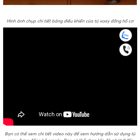
Hình ảnh chụp chi tiết bảng điều khiển của tủ xoay đồng hồ cơ
Bạn có thể xem chi tiết video này để xem hướng dẫn sử dụng tủ